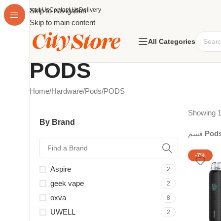
About Us
Skip to navigation
Contact Us
Delivery
Skip to main content
All Categories
PODS
Home
Hardware
Pods
PODS
Showing 1
By Brand
قسم
Pod
-7%
Aspire
2
geek vape
2
oxva
8
UWELL
2