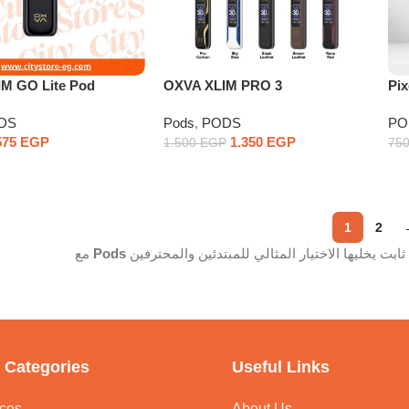
M GO Lite Pod
OXVA XLIM PRO 3
Pix
Battery
DS
Pods
,
PODS
PO
575
EGP
1.350
EGP
1.500
EGP
75
1
2
مع
Pods
 Categories
Useful Links
ces
About Us