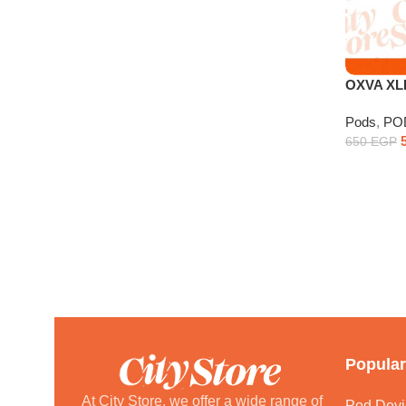
OXVA XLI
1000mAh 
Pods
,
PO
650
EGP
Popular
At City Store, we offer a wide range of
Pod Devi