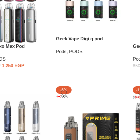
Geek Vape Digi q pod
ixo Max Pod
Ge
Pods
,
PODS
Sy
DS
Po
1.250
EGP
P
85
-6%
-