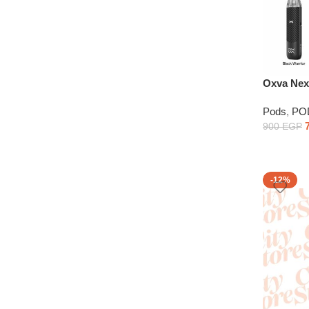
Oxva Nex
Pods
,
PO
900
EGP
-12%