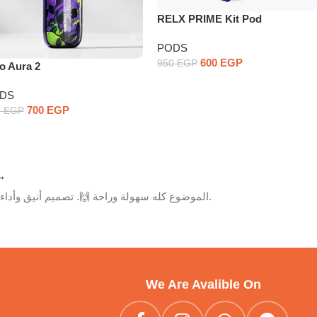
RELX PRIME Kit Pod
PODS
600
EGP
950
EGP
o Aura 2
DS
700
EGP
0
EGP
→
الموضوع كله سهولة وراحة 🙌. تصميم أنيق وأداء ثابت يخليها الاختيار المثالي للمبتدئين والمحترفين.
We Are Avalible On