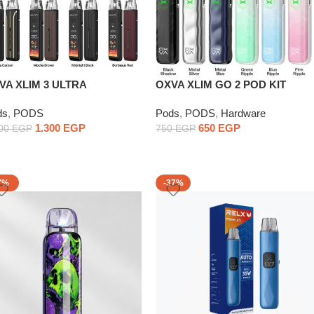
VA XLIM 3 ULTRA
OXVA XLIM GO 2 POD KIT
ds
,
PODS
Pods
,
PODS
,
Hardware
1.300
EGP
650
EGP
500
EGP
750
EGP
7%
-37%