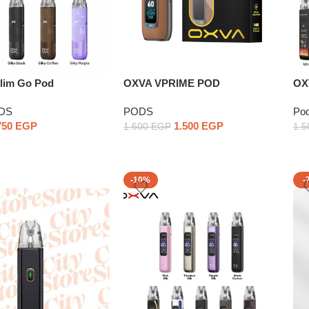
lim Go Pod
OXVA VPRIME POD
OX
DS
PODS
Po
750
EGP
1.500
EGP
1.600
EGP
1.
-10%
-