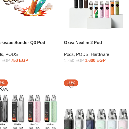
ekvape Sonder Q3 Pod
Oxva Nexlim 2 Pod
stem
ds
,
PODS
Pods
,
PODS
,
Hardware
750
EGP
1.600
EGP
0
EGP
1.850
EGP
13%
-13%