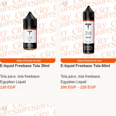
E-liquid Freebase Tsla 30ml
E-liquid Freebase Tsla 60ml
18nic
Tsla juice
,
tsla freebase
,
Tsla juice
,
tsla freebase
,
Egyptian Liquid
Egyptian Liquid
120
EGP
200
EGP
–
220
EGP
Select Options
Select Options